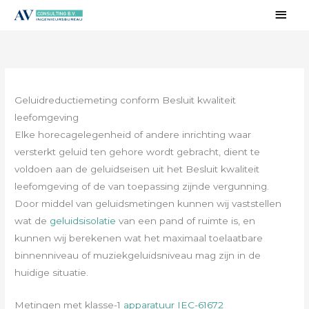
Ga
Hoo
naar
de
inhoud
Geluidreductiemeting conform Besluit kwaliteit
leefomgeving
Elke horecagelegenheid of andere inrichting waar
versterkt geluid ten gehore wordt gebracht, dient te
voldoen aan de geluidseisen uit het Besluit kwaliteit
leefomgeving of de van toepassing zijnde vergunning.
Door middel van geluidsmetingen kunnen wij vaststellen
wat de
geluidsisolatie
van een pand of ruimte is, en
kunnen wij berekenen wat het maximaal toelaatbare
binnenniveau of muziekgeluidsniveau mag zijn in de
huidige situatie.
Metingen met klasse-1
apparatuur
IEC-61672