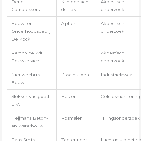
Deno
Krimpen aan
Akoestisch
Compressors
de Lek
onderzoek
Bouw- en
Alphen
Akoestisch
Onderhoudsbedrijf
onderzoek
De Kock
Remco de Wit
Akoestisch
Bouwservice
onderzoek
Nieuwenhuis
IJsselmuiden
Industrielawaai
Bouw
Slokker Vastgoed
Huizen
Geluidsmonitoring
B.V.
Heijmans Beton-
Rosmalen
Trillingsonderzoek
en Waterbouw
Baas Smits
Zoetermeer
Luchtgeluidmetin