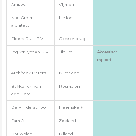
Amitec
Vlijmen
N.A. Groen,
Heiloo
architect
Elders Rust B.V.
Giessenbrug
Ing.Struychen B.V.
Tilburg
Akoestisch
rapport
Architeck Peters
Nijmegen
Bakker en van
Rosmalen
den Berg
De Vlinderschool
Heemskerk
Fam A.
Zeeland
Bouwplan
Rilland