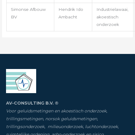
Simonse Afbouw
Hendrik Ido
Industrielawaai,
BV
Ambacht
akoestisch
onderzoek
AV-CONSULTING B.V. ®
Voor geluidsmetingen en akoestisch onderzoek,
trillingsmetingen
,
norsok geluidsmetingen,
trillingsonderzoek
,
milieuonderzoek
,
luchtonderzoek,
ruimtelijke ordening, arbo-onderzoek en risico