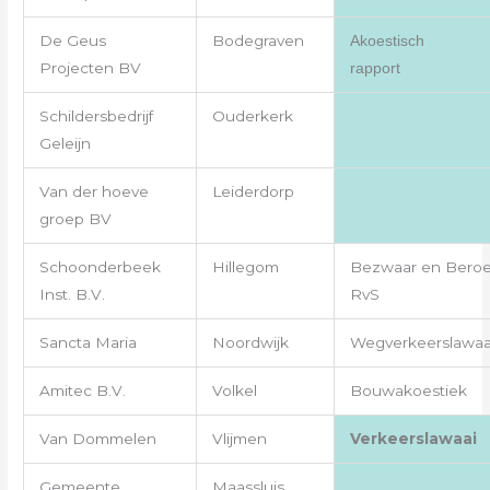
De Geus
Bodegraven
Akoestisch
Projecten BV
rapport
Schildersbedrijf
Ouderkerk
Geleijn
Van der hoeve
Leiderdorp
groep BV
Schoonderbeek
Hillegom
Bezwaar en Bero
Inst. B.V.
RvS
Sancta Maria
Noordwijk
Wegverkeerslawaa
Amitec B.V.
Volkel
Bouwakoestiek
Van Dommelen
Vlijmen
Verkeerslawaai
Gemeente
Maassluis