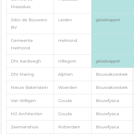
Maassluis
Jobo de Bouwers
Leiden
geluidsrapport
BV
Gemeente
Helmond
Helmond
Dhr Aardwegh
Hillegom
geluidsrapport
Dhr.Maring
Alphen
Bouwakoestiek
Nieuw Batenstein
Woerden
Bouwakoestiek
Van Willigen
Gouda
Bouwfysica
M2 Architecten
Gouda
Bouwfysica
Zeemanshuis
Rotterdam
Bouwfysica