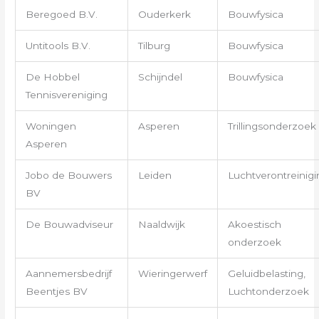
Beregoed B.V.
Ouderkerk
Bouwfysica
Untitools B.V.
Tilburg
Bouwfysica
De Hobbel
Schijndel
Bouwfysica
Tennisvereniging
Woningen
Asperen
Trillingsonderzoek
Asperen
Jobo de Bouwers
Leiden
Luchtverontreinigi
BV
De Bouwadviseur
Naaldwijk
Akoestisch
onderzoek
Aannemersbedrijf
Wieringerwerf
Geluidbelasting,
Beentjes BV
Luchtonderzoek