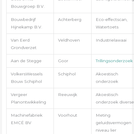
Bouwgroep B.V.
Bouwbedrijf
Achterberg
Eco-effectscan,
Hijnekamp B.V.
Watertoets
Van Eerd
Veldhoven
Industrielawaai
Grondverzet
Aan de Stegge
Goor
Trillingsonderzoek
VolkersWessels
Schiphol
Akoestisch
Bouw Schiphol
onderzoek
Vergeer
Reeuwijk
Akoestisch
Planontwikkeling
onderzoek diverse
Machinefabriek
Voorhout
Meting
EMCÉ BV
geluidsvermogen
niveau lier