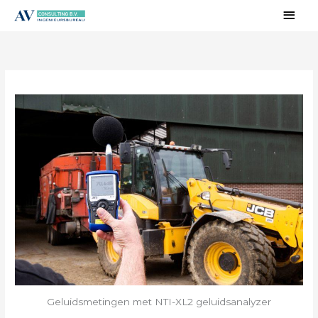
Ga
Hoo
naar
de
inhoud
Geluidsmetingen met NTI-XL2 geluidsanalyzer