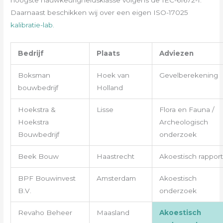
hoogste nauwkeurigheidsklasse volgens de IEC-61672-1.
Daarnaast beschikken wij over een eigen ISO-17025
kalibratie-lab.
Bedrijf
Plaats
Adviezen
Boksman
Hoek van
Gevelberekening
bouwbedrijf
Holland
Hoekstra &
Lisse
Flora en Fauna /
Hoekstra
Archeologisch
Bouwbedrijf
onderzoek
Beek Bouw
Haastrecht
Akoestisch rapport
BPF Bouwinvest
Amsterdam
Akoestisch
B.V.
onderzoek
Revaho Beheer
Maasland
Akoestisch