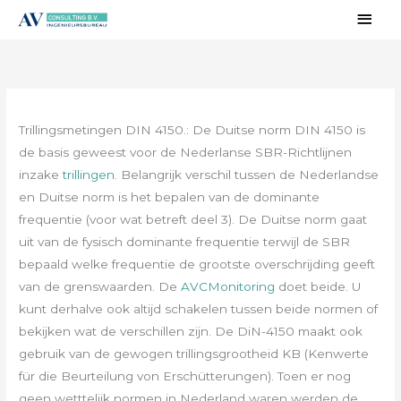
Ga
Hoo
naar
de
inhoud
Trillingsmetingen DIN 4150.: De Duitse norm DIN 4150 is
de basis geweest voor de Nederlanse SBR-Richtlijnen
inzake
trillingen
. Belangrijk verschil tussen de Nederlandse
en Duitse norm is het bepalen van de dominante
frequentie (voor wat betreft deel 3). De Duitse norm gaat
uit van de fysisch dominante frequentie terwijl de SBR
bepaald welke frequentie de grootste overschrijding geeft
van de grenswaarden. De
AVCMonitoring
doet beide. U
kunt derhalve ook altijd schakelen tussen beide normen of
bekijken wat de verschillen zijn. De DiN-4150 maakt ook
gebruik van de gewogen trillingsgrootheid KB (Kenwerte
für die Beurteilung von Erschütterungen). Toen er nog
geen wetttelijk normen in Nederland waren werden de