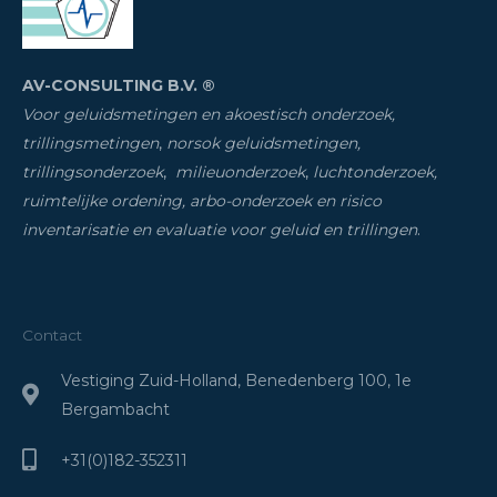
AV-CONSULTING B.V. ®
Voor geluidsmetingen en akoestisch onderzoek,
trillingsmetingen
,
norsok geluidsmetingen,
trillingsonderzoek
,
milieuonderzoek
,
luchtonderzoek,
ruimtelijke ordening, arbo-onderzoek en risico
inventarisatie
en evaluatie voor geluid en trillingen
.
Contact
Vestiging Zuid-Holland, Benedenberg 100, 1e
Bergambacht
+31(0)182-352311