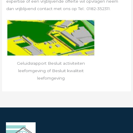
expertise of een vrijblijvende offerte wil opvragen neem
dan vrijblijvend contact met ons op Tel.: 0182-352311.
Geluidsrapport Besluit activiteiten
leefomgeving of Besluit kwaliteit
leefomgeving