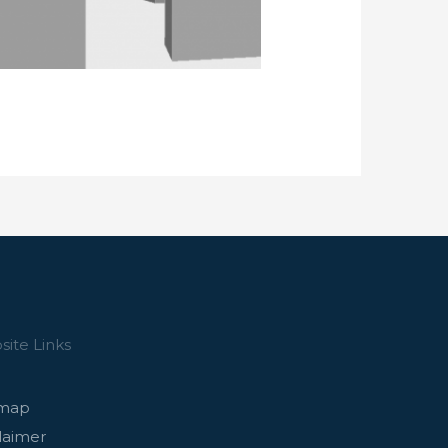
ite Links
emap
laimer