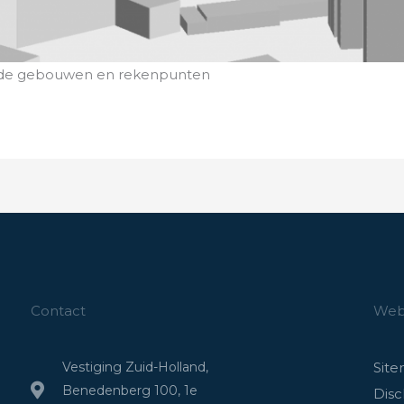
 de gebouwen en rekenpunten
Contact
Webs
Vestiging Zuid-Holland,
Sit
Benedenberg 100, 1e
Disc