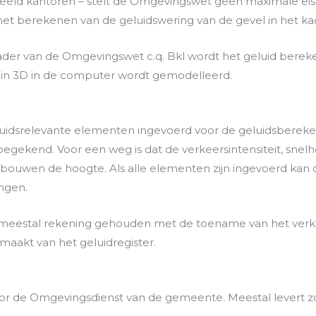
eld kantoren – stelt de Omgevingswet geen maximale eise
het berekenen van de geluidswering van de gevel in het ka
 kader van de Omgevingswet c.q. Bkl wordt het geluid bere
in 3D in de computer wordt gemodelleerd.
luidsrelevante elementen ingevoerd voor de geluidsberek
egekend. Voor een weg is dat de verkeersintensiteit, snelh
ouwen de hoogte. Als alle elementen zijn ingevoerd kan 
ngen.
meestal rekening gehouden met de toename van het verke
aakt van het geluidregister.
r de Omgevingsdienst van de gemeente. Meestal levert zo