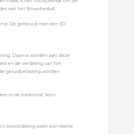
n maar is het noodzakelijk om de
der van het Bouwbesluit.
kend. Dit gebeurd met een
3D
ening. Daarna worden aan deze
eid en de verdeling van het
de geluidbelasting worden
er in de toekomst. Voor
’n beoordeling weer een kleine