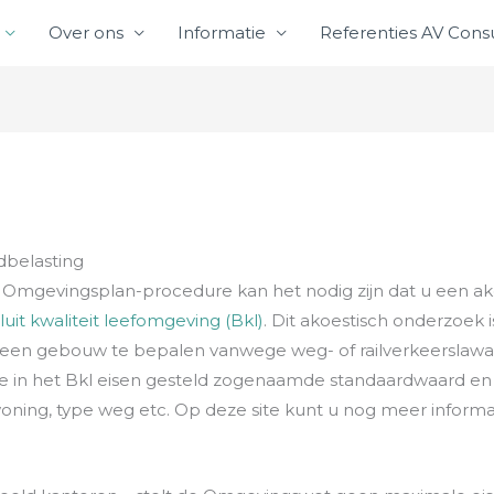
Over ons
Informatie
Referenties AV Consu
dbelasting
 Omgevingsplan-procedure kan het nodig zijn dat u een ak
luit kwaliteit leefomgeving (Bkl)
. Dit akoestisch onderzoek 
n een gebouw te bepalen vanwege weg- of railverkeerslaw
 de in het Bkl eisen gesteld zogenaamde standaardwaard en
woning, type weg etc. Op deze site kunt u nog meer informa