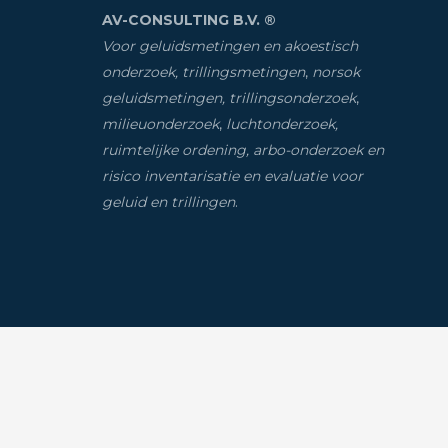
AV-CONSULTING B.V. ®
Voor geluidsmetingen en akoestisch
onderzoek, trillingsmetingen
,
norsok
geluidsmetingen, trillingsonderzoek
,
milieuonderzoek
,
luchtonderzoek,
ruimtelijke ordening, arbo-onderzoek en
risico inventarisatie
en evaluatie voor
geluid en trillingen
.