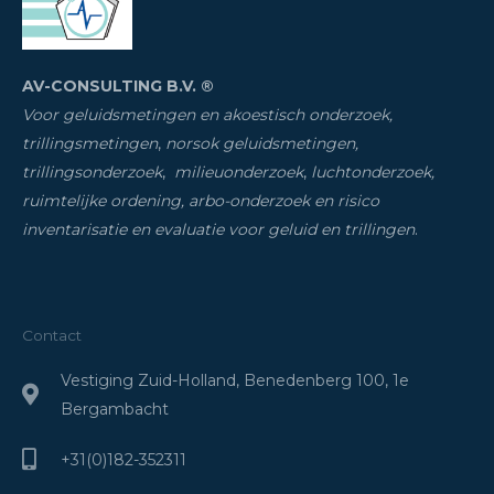
AV-CONSULTING B.V. ®
Voor geluidsmetingen en akoestisch onderzoek,
trillingsmetingen
,
norsok geluidsmetingen,
trillingsonderzoek
,
milieuonderzoek
,
luchtonderzoek,
ruimtelijke ordening, arbo-onderzoek en risico
inventarisatie
en evaluatie voor geluid en trillingen
.
Contact
Vestiging Zuid-Holland, Benedenberg 100, 1e
Bergambacht
+31(0)182-352311