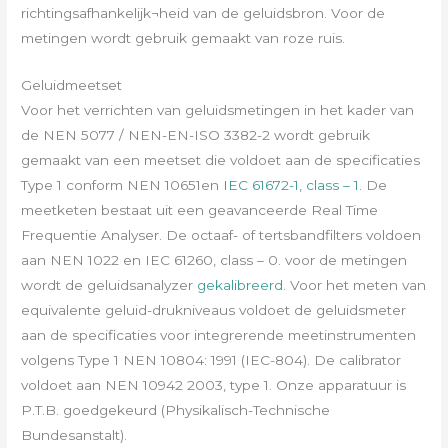
richtingsafhankelijk¬heid van de geluidsbron. Voor de
metingen wordt gebruik gemaakt van roze ruis.
Geluidmeetset
Voor het verrichten van geluidsmetingen in het kader van
de NEN 5077 / NEN-EN-ISO 3382-2 wordt gebruik
gemaakt van een meetset die voldoet aan de specificaties
Type 1 conform NEN 10651en
IEC 61672-1, class – 1
. De
meetketen bestaat uit een geavanceerde Real Time
Frequentie Analyser. De octaaf- of tertsbandfilters voldoen
aan NEN 1022 en IEC 61260, class – 0. voor de metingen
wordt de geluidsanalyzer
gekalibreerd
. Voor het meten van
equivalente geluid-drukniveaus voldoet de geluidsmeter
aan de specificaties voor integrerende meetinstrumenten
volgens Type 1 NEN 10804: 1991 (IEC-804). De calibrator
voldoet aan NEN 10942 2003, type 1. Onze apparatuur is
P.T.B. goedgekeurd (Physikalisch-Technische
Bundesanstalt).