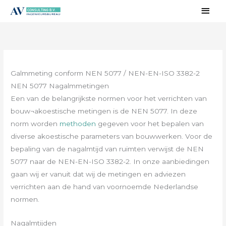
Ga
Hoo
naar
de
inhoud
Galmmeting conform NEN 5077 / NEN-EN-ISO 3382-2
NEN 5077 Nagalmmetingen
Een van de belangrijkste normen voor het verrichten van
bouw¬akoestische metingen is de NEN 5077. In deze
norm worden
methoden
gegeven voor het bepalen van
diverse akoestische parameters van bouwwerken. Voor de
bepaling van de nagalmtijd van ruimten verwijst de NEN
5077 naar de NEN-EN-ISO 3382-2. In onze aanbiedingen
gaan wij er vanuit dat wij de metingen en adviezen
verrichten aan de hand van voornoemde Nederlandse
normen.
Nagalmtijden