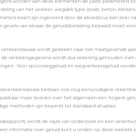
lgens worden aan deze elementen de juiste parameters to
erdeling van het verkeer, wegdek type (zoab, beton, klinker
arameters exact zijn ingevoerd door de akoesticus kan zeer 
e gevels van alwaar de geluidsbelasting bepaald moet wor
 verkeerslawaai wordt gekeken naar het maatgevende jaar. D
 Bij de verkeersgegevens wordt dus rekening gehouden met
lingen. Voor spoorweggeluid en wegverkeersgeluid worden
railverkeerslawaai bestaan ook nog eenvoudigere rekenbl
pasbaar maar leveren over het algemeen een hogere gelui
dige methoden zijn beperkt tot standaard situaties.
eluidsrapport) wordt de wijze van onderzoek en een verant
r informatie over geluid kunt u vinden op deze website 