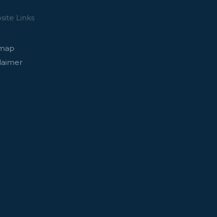
ite Links
emap
laimer