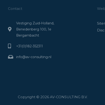
Contact
Webs
Vestiging Zuid-Holland,
Sit
Benedenberg 100, 1e
Disc
Bergambacht
+31(0)182-352311
info@av-consulting.nl
Copyright © 2026 AV-CONSULTING B.V.