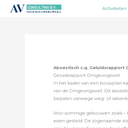
Ga
Activiteiten
naar
de
inhoud
Akoestisch c.q. Geluidsrappor
Geluidsrapport Omgevingswet
In het kader van een bouwplan kan
van de Omgevingswet. Dit akoesti
bepalen vanwege weg- of railverk
Voor sommige gebouwen zoals – bij
eisen gesteld. De zogenaamde st