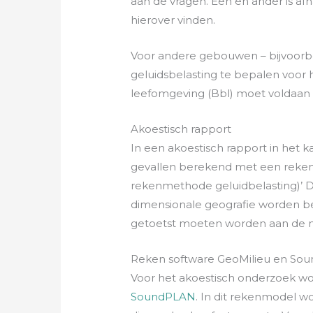
aan de vragen. Een en ander is afh
hierover vinden.
Voor andere gebouwen – bijvoorbe
geluidsbelasting te bepalen voor
leefomgeving (Bbl) moet voldaan
Akoestisch rapport
In een akoestisch rapport in het 
gevallen berekend met een rekenm
rekenmethode geluidbelasting)’ De
dimensionale geografie worden bep
getoetst moeten worden aan de 
Reken software GeoMilieu en Sou
Voor het akoestisch onderzoek wor
SoundPLAN
. In dit rekenmodel w