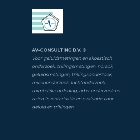
AV-CONSULTING B.V. ®
Voor geluidsmetingen en akoestisch
onderzoek, trillingsmetingen
,
norsok
geluidsmetingen, trillingsonderzoek
,
milieuonderzoek
,
luchtonderzoek,
ruimtelijke ordening, arbo-onderzoek en
risico inventarisatie
en evaluatie voor
geluid en trillingen
.