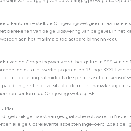
ankelijk van de ligging van de woning, type weg etc. Op de
eld kantoren – stelt de Omgevingswet geen maximale eise
 het berekenen van de geluidswering van de gevel. In het 
 worden aan het maximale toelaatbare binnenniveau.
kader van de Omgevingswet wordt het geluid in 999 van de
odel en dus niet werkelijk gemeten. ‘Bijlage XXXIII van 
 geluidbelasting zal middels de specialistische rekensoftw
aald en geeft in deze situatie de meest nauwkeurige resul
normen conform de Omgevingswet c.q. Bkl.
ndPlan
dt gebruik gemaakt van geografische software. In Nederlan
orden alle geluidsrelevante aspecten ingevoerd. Zoals de l