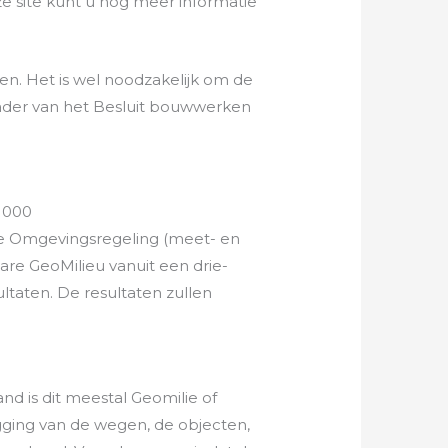
ze site kunt u nog meer informatie
n. Het is wel noodzakelijk om de
kader van het Besluit bouwwerken
 1000
de Omgevingsregeling (meet- en
are GeoMilieu vanuit een drie-
taten. De resultaten zullen
d is dit meestal Geomilie of
igging van de wegen, de objecten,