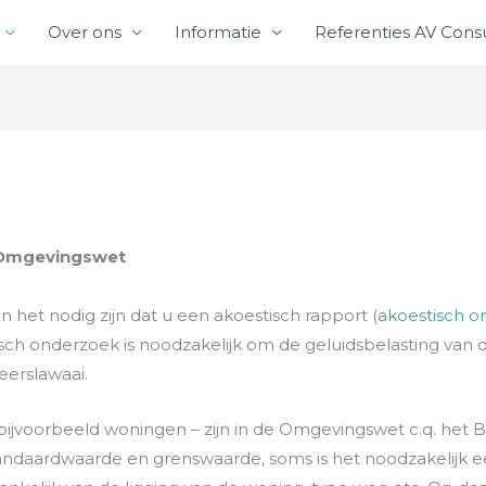
Over ons
Informatie
Referenties AV Consu
t Omgevingswet
 het nodig zijn dat u een akoestisch rapport (
akoestisch 
sch onderzoek is noodzakelijk om de geluidsbelasting van
eerslawaai.
voorbeeld woningen – zijn in de Omgevingswet c.q. het Bes
andaardwaarde en grenswaarde, soms is het noodzakelij