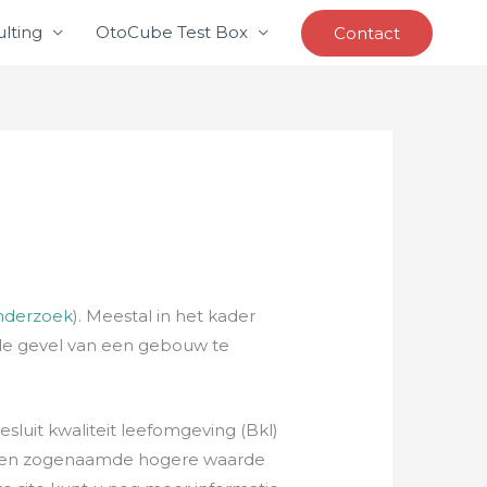
lting
OtoCube Test Box
Contact
onderzoek
). Meestal in het kader
 de gevel van een gebouw te
luit kwaliteit leefomgeving (Bkl)
k een zogenaamde hogere waarde