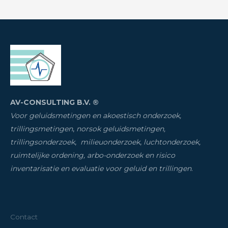
AV-CONSULTING B.V. ®
Voor geluidsmetingen en akoestisch onderzoek,
trillingsmetingen
,
norsok geluidsmetingen,
trillingsonderzoek
,
milieuonderzoek
,
luchtonderzoek,
ruimtelijke ordening, arbo-onderzoek en risico
inventarisatie
en evaluatie voor geluid en trillingen
.
Contact