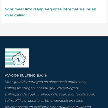
Voor meer info raadpleeg onze informatie rubriek
over geluid
AV-CONSULTING B.V. ®
Voor geluidsmetingen en akoestisch onderzoek,
trillingsmetingen
,
norsok geluidsmetingen,
trillingsonderzoek
,
milieuonderzoek
,
luchtonderzoek,
ruimtelijke ordening, arbo-onderzoek en risico
inventarisatie
en evaluatie voor geluid en trillingen
.