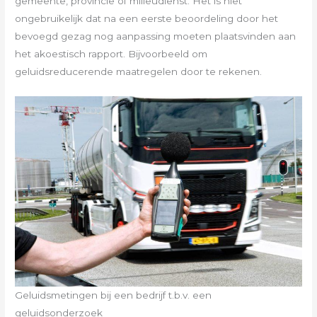
gemeente, provincie of milieudienst. Het is niet
ongebruikelijk dat na een eerste beoordeling door het
bevoegd gezag nog aanpassing moeten plaatsvinden aan
het akoestisch rapport. Bijvoorbeeld om
geluidsreducerende maatregelen door te rekenen.
Geluidsmetingen bij een bedrijf t.b.v. een
geluidsonderzoek