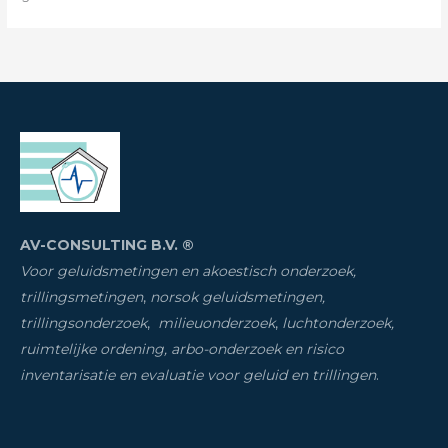
AV-CONSULTING B.V. ®
Voor geluidsmetingen en akoestisch onderzoek,
trillingsmetingen
,
norsok geluidsmetingen,
trillingsonderzoek
,
milieuonderzoek
,
luchtonderzoek,
ruimtelijke ordening, arbo-onderzoek en risico
inventarisatie
en evaluatie voor geluid en trillingen
.