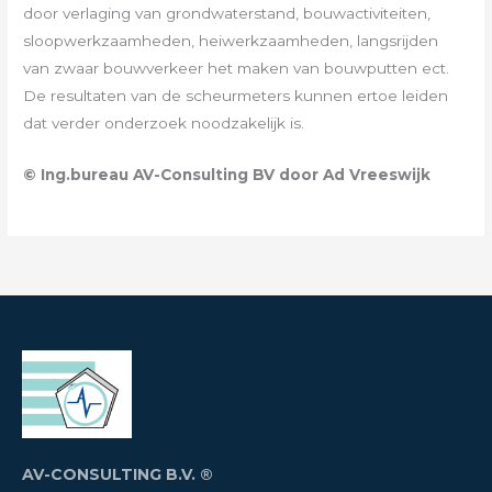
door verlaging van grondwaterstand, bouwactiviteiten,
sloopwerkzaamheden, heiwerkzaamheden, langsrijden
van zwaar bouwverkeer het maken van bouwputten ect.
De resultaten van de scheurmeters kunnen ertoe leiden
dat verder onderzoek noodzakelijk is.
© Ing.bureau AV-Consulting BV door Ad Vreeswijk
AV-CONSULTING B.V. ®