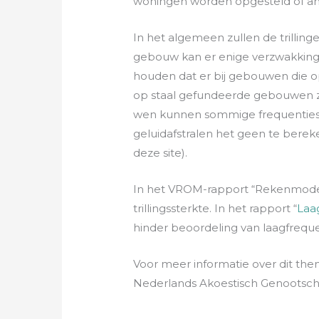
woningen worden opgesteld of ande
In het algemeen zullen de trilling
gebouw kan er enige verzwakking
hou­den dat er bij gebouwen die op
op staal gefun­deerde gebouwen z
wen kunnen sommige frequenties w
geluidaf­stralen het geen te bere
deze site).
In het VROM-rapport “Rekenmodel 
trillingssterkte. In het rapport “
Laa
hinder beoorde­ling van laagfreque
Voor meer informatie over dit th
Nederlands Akoestisch Genootschap