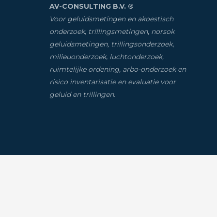
AV-CONSULTING B.V. ®
Voor geluidsmetingen en akoestisch
onderzoek, trillingsmetingen
,
norsok
geluidsmetingen, trillingsonderzoek
,
milieuonderzoek
,
luchtonderzoek,
ruimtelijke ordening, arbo-onderzoek en
risico inventarisatie
en evaluatie voor
geluid en trillingen
.