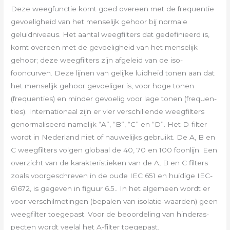
Deze weegfunc­tie komt goed overeen met de frequentie
gevoeligheid van het menselijk gehoor bij normale
geluidniveaus. Het aantal weegfilters dat gedefinieerd is,
komt overeen met de gevoeligheid van het mense­lijk
gehoor; deze weegfilters zijn afgeleid van de iso­
fooncurven. Deze lijnen van gelijke luidheid tonen aan dat
het menselijk gehoor gevoe­liger is, voor hoge tonen
(frequen­ties) en minder gevoelig voor lage tonen (frequen­
ties). Internationaal zijn er vier verschillende weegfilters
genorma­liseerd namelijk “A”, “B”, “C” en “D”. Het D-filter
wordt in Nederland niet of nauwelijks gebruikt. De A, B en
C weeg­fil­ters volgen globaal de 40, 70 en 100 foon­lijn. Een
over­zicht van de karak­teris­tieken van de A, B en C filters
zoals voorge­schreven in de oude IEC 651 en huidige IEC-
61672, is gegeven in figuur 6.5.. In het alge­meen wordt er
voor verschilmetingen (bepalen van isola­tie-waarden) geen
weegfil­ter toege­past. Voor de beoorde­ling van hinderas­
pecten wordt veelal het A-filter toegepast.