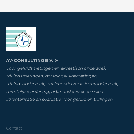
AV-CONSULTING B.V. ®
Voor geluidsmetingen en akoestisch onderzoek,
trillingsmetingen
,
norsok geluidsmetingen,
trillingsonderzoek
,
milieuonderzoek
,
luchtonderzoek,
ruimtelijke ordening, arbo-onderzoek en risico
inventarisatie
en evaluatie voor geluid en trillingen
.
Contact