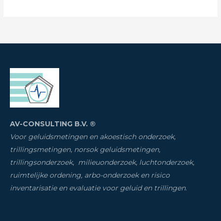
AV-CONSULTING B.V. ®
Voor geluidsmetingen en akoestisch onderzoek,
trillingsmetingen
,
norsok geluidsmetingen,
trillingsonderzoek
,
milieuonderzoek
,
luchtonderzoek,
ruimtelijke ordening, arbo-onderzoek en risico
inventarisatie
en evaluatie voor geluid en trillingen
.