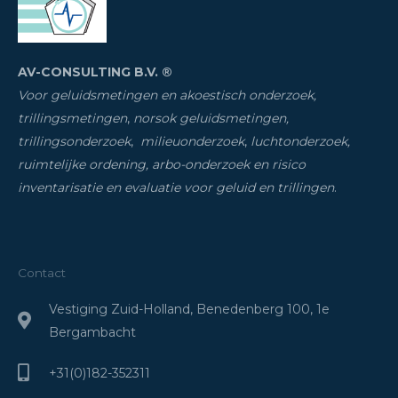
AV-CONSULTING B.V. ®
Voor geluidsmetingen en akoestisch onderzoek,
trillingsmetingen
,
norsok geluidsmetingen,
trillingsonderzoek
,
milieuonderzoek
,
luchtonderzoek,
ruimtelijke ordening, arbo-onderzoek en risico
inventarisatie
en evaluatie voor geluid en trillingen
.
Contact
Vestiging Zuid-Holland, Benedenberg 100, 1e
Bergambacht
+31(0)182-352311