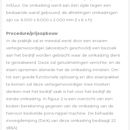
m3/uur. De omkasting werd aan één zijde tegen een
bestaande wand gebouwd, de afmetingen omkastingen
zijn ca. 6.000 x 6.000 x 2.000 mm (l x b x h).
Procedure/prijsopbouw
In de praktijk zal er meestal eerst door een ervaren
vertegenwoordiger (akoestisch geschoold) een bezoek
aan het bedrijf worden gebracht waar de omkasting dient
te gerealiseerd. Deze zal geluidmetingen verrichte, en de
eisen opnemen alsmede het de omkasting inmeten. Om
tot een goede functionele oplossing en dito eisenpakket
te komen zal deze vertegenwoordiger mee moeten
denken met het bedrijf vaak is het voor het bedrijf de
eerste omkasting. In figuur 2 is een overzicht van een
kosten berekening gegeven van de omkasting van de
hiervoor bedoelde pons-nippel machine. De behaalde
invoegdemping (De;k) van deze omkasting bedraagt 22
dB(A).