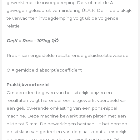
gewerkt met de invoegdemping De;k of met de A-
gewogen geluiddruk vermindering ÙLA,K. De in de praktijk
te verwachten invoegdemping volgt uit de volgende
relatie:
De;K = Rres – 10*log 1/Ó
Rres = samengestelde resulterende geluidisolatiewaarde
Ó = gemiddeld absorptiecoëfficiënt
Praktijkvoorbeeld
Om een idee te geven van het uiterlijk, prijzen en
resultaten volgt hieronder een uitgewerkt voorbeeld van
een geluidwerende omkasting van een pons-nippel
machine. Deze machine bewerkt stalen platen met een
dikte tot 3 mm. De bewerkingen bestaan uit het ponzen
en uitslaan van gedeelten van de plaat zodat uiteindelijk
de gewenste vorm van de plaat wordt verkregen. Dit