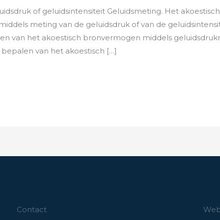
idsdruk of geluidsintensiteit Geluidsmeting. Het akoesti
ddels meting van de geluidsdruk of van de geluidsintensit
n van het akoestisch bronvermogen middels geluidsdruk
bepalen van het akoestisch […]
Contact
Webs