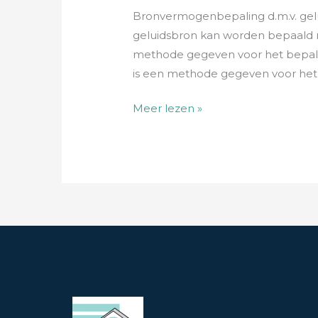
Bronvermogenbepaling d.m.v. gelu
geluidsbron kan worden bepaald mi
methode gegeven voor het bepale
is een methode gegeven voor het 
Meer lezen »