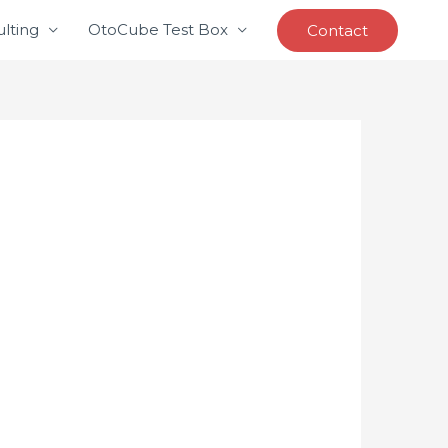
lting
OtoCube Test Box
Contact