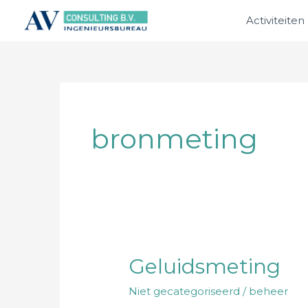
Ga
Activiteiten
naar
de
inhoud
bronmeting
Geluidsmeting
Geluidsmeting
Niet gecategoriseerd
/
beheer