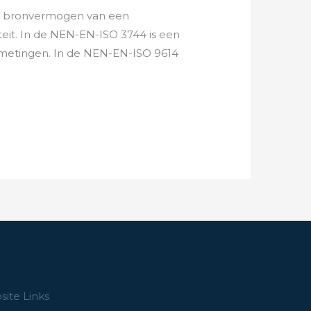
sch bronvermogen van een
eit. In de NEN-EN-ISO 3744 is een
metingen. In de NEN-EN-ISO 9614
ite Links