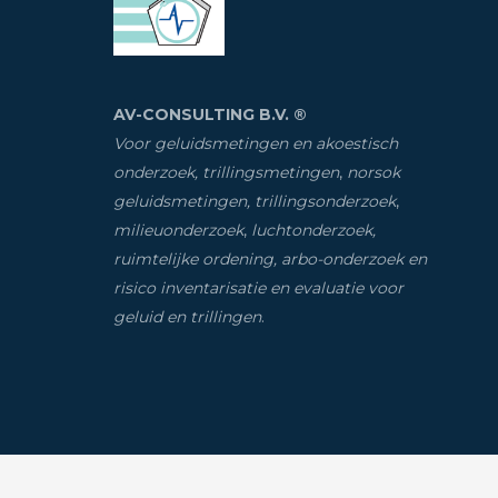
AV-CONSULTING B.V. ®
Voor geluidsmetingen en akoestisch
onderzoek, trillingsmetingen
,
norsok
geluidsmetingen, trillingsonderzoek
,
milieuonderzoek
,
luchtonderzoek,
ruimtelijke ordening, arbo-onderzoek en
risico inventarisatie
en evaluatie voor
geluid en trillingen
.