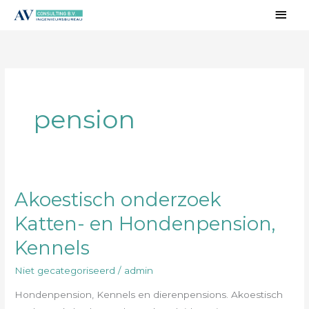
Ga
Hoo
naar
de
inhoud
pension
Akoestisch onderzoek
Akoestisch
onderzoek
Katten- en Hondenpension,
Katten-
Kennels
en
Hondenpension,
Niet gecategoriseerd
/
admin
Kennels
Hondenpension, Kennels en dierenpensions. Akoestisch