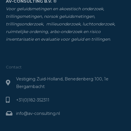
AV-CONSULTING B.V. ®
Voor geluidsmetingen en akoestisch onderzoek,
trillingsmetingen
,
norsok geluidsmetingen,
trillingsonderzoek
,
milieuonderzoek
,
luchtonderzoek,
ruimtelijke ordening, arbo-onderzoek en risico
inventarisatie
en evaluatie voor geluid en trillingen
.
Contact
Vestiging Zuid-Holland, Benedenberg 100, 1e
Bergambacht
+31(0)182-352311
info@av-consulting.nl