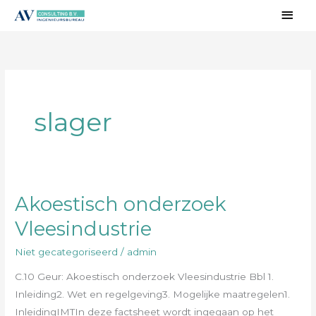
Ga
Hoo
naar
de
inhoud
slager
Akoestisch onderzoek
Akoestisch
onderzoek
Vleesindustrie
Vleesindustrie
Niet gecategoriseerd
/
admin
C.10 Geur: Akoestisch onderzoek Vleesindustrie Bbl 1.
Inleiding2. Wet en regelgeving3. Mogelijke maatregelen1.
InleidingIMTIn deze factsheet wordt ingegaan op het