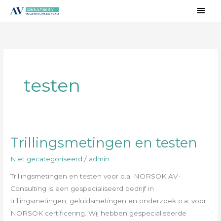
Ga
Hoo
naar
de
inhoud
testen
Trillingsmetingen en testen
Trillingsmetingen
en
Niet gecategoriseerd
/
admin
testen
Trillingsmetingen en testen voor o.a. NORSOK AV-
Consulting is een gespecialiseerd bedrijf in
trillingsmetingen, geluidsmetingen en onderzoek o.a. voor
NORSOK certificering. Wij hebben gespecialiseerde