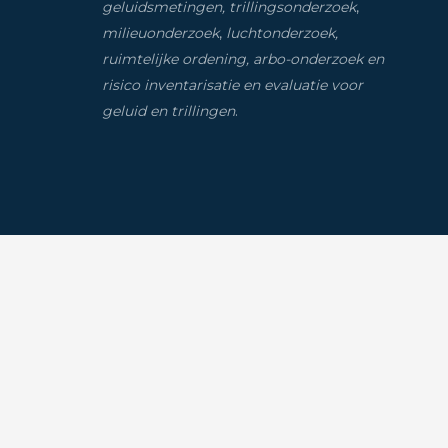
geluidsmetingen, trillingsonderzoek
,
milieuonderzoek
,
luchtonderzoek,
ruimtelijke ordening, arbo-onderzoek en
risico inventarisatie
en evaluatie voor
geluid en trillingen
.