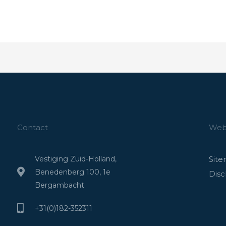
Contact
Webs
Vestiging Zuid-Holland,
Sit
Benedenberg 100, 1e
Disc
Bergambacht
+31(0)182-352311