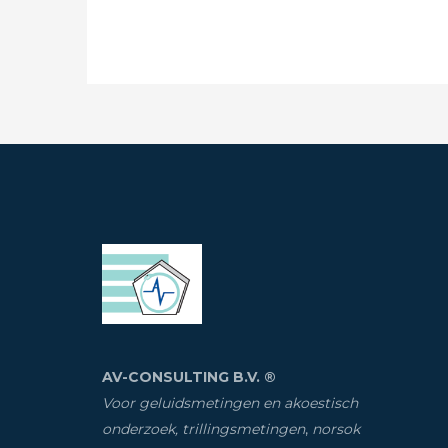
AV-CONSULTING B.V. ®
Voor geluidsmetingen en akoestisch
onderzoek, trillingsmetingen
,
norsok