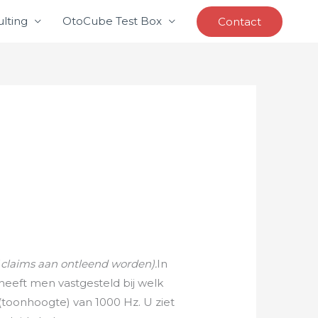
lting
OtoCube Test Box
Contact
f claims aan ontleend worden).
In
 heeft men vastgesteld bij welk
(toonhoogte) van 1000 Hz. U ziet