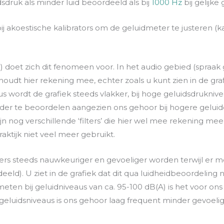
sdruk als minder luid beoordeeld als bij
1000 Hz
bij gelijke
j akoestische kalibrators om de geluidmeter te justeren (ka
doet zich dit fenomeen voor. In het audio gebied (spraak 
houdt hier rekening mee, echter zoals u kunt zien in de grafi
us wordt de grafiek steeds vlakker, bij hoge geluidsdruknivea
inder te beoordelen aangezien ons gehoor bij hogere gelui
ijn nog verschillende ‘filters’ die hier wel mee rekening mee h
ktijk niet veel meer gebruikt.
ters steeds nauwkeuriger en gevoeliger worden terwijl er 
d). U ziet in de grafiek dat dit qua luidheidbeoordeling n
meten bij geluidniveaus van ca. 95-100 dB(A) is het voor o
geluidsniveaus is ons gehoor laag frequent minder gevoelig