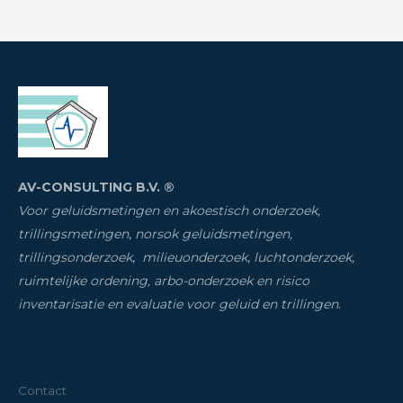
AV-CONSULTING B.V. ®
Voor geluidsmetingen en akoestisch onderzoek,
trillingsmetingen
,
norsok geluidsmetingen,
trillingsonderzoek
,
milieuonderzoek
,
luchtonderzoek,
ruimtelijke ordening, arbo-onderzoek en risico
inventarisatie
en evaluatie voor geluid en trillingen
.
Contact