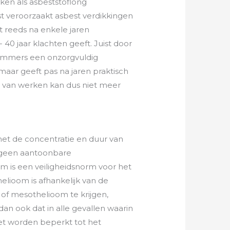
aken als asbeststoflong
st veroorzaakt asbest verdikkingen
t reeds na enkele jaren
 40 jaar klachten geeft. Juist door
: immers een onzorgvuldig
maar geeft pas na jaren praktisch
e van werken kan dus niet meer
met de concentratie en duur van
n geen aantoonbare
om is een veiligheidsnorm voor het
lioom is afhankelijk van de
 of mesothelioom te krijgen,
dan ook dat in alle gevallen waarin
et worden beperkt tot het