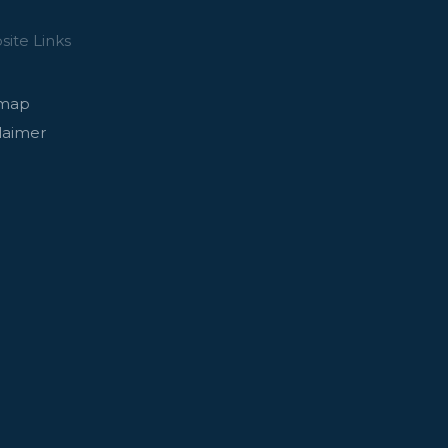
ite Links
emap
laimer