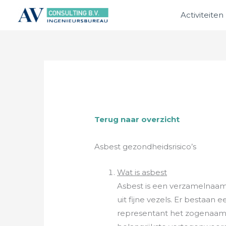
Ga
Activiteiten
naar
de
inhoud
Terug naar overzicht
Asbest gezondheidsrisico’s
Wat is asbest
Asbest is een verzamelnaam 
uit fijne vezels. Er bestaan
representant het zogenaamde