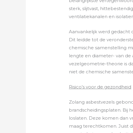
belangrijkste vertegenwoordig
sterk, slijtvast, hittebeste
ventilatiekanalen en isolatie
Aanvankelijk werd gedacht d
Dit leidde tot de veronders
chemische samenstelling mind
lengte en diameter- van de 
vezelgeometrie-theorie is d
niet de chemische samenste
Risico’s voor de gezondheid
Zolang asbestvezels gebonde
brandscheidingsplaten. Bij
loslaten. Deze komen dan vri
maag terechtkomen. Juist die