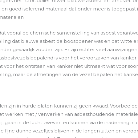
ers het ‘ crocidoliet’ ofwel ‘blauwe asbest’ en ‘amosiet’ of
ndig en goed isolerend materiaal dat onder meer is toegepas
materialen.
at vooral de chemische samenstelling van asbest verantwoo
telling dat blauwe asbest de boosdoener was en dat witte 
er gevaarlijk zouden zijn. Er zijn echter veel aanwijzingen 
asbestvezels bepalend is voor het veroorzaken van kanker.
at voor het ontstaan van kanker niet uitmaakt wat voor so
lling, maar de afmetingen van de vezel bepalen het kanke
n zijn in harde platen kunnen zij geen kwaad. Voorbeelden
 het werken met / verwerken van asbesthoudende materiale
j, gaan in de lucht zweven en kunnen via de inademing in d
 fijne dunne vezeltjes blijven in de longen zitten en veroo