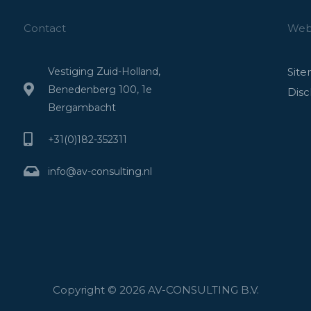
Contact
Webs
Vestiging Zuid-Holland,
Sit
Benedenberg 100, 1e
Disc
Bergambacht
+31(0)182-352311
info@av-consulting.nl
Copyright © 2026 AV-CONSULTING B.V.