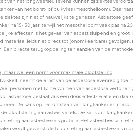
teit van het longweefsel. Tevens kunnen zij ziektes veroorz
kanker van het borst- of buikvlies (mesothelioom). Daarnaa
 ziektes zijn niet of nauwelijks te genezen. Asbestose geef
ker na 15- 30 jaar, terwijl het mesothelioom vaak pas na 20-
elijke effecten is het gevaar van asbest sluipend en groot
materiaal leidt niet direct tot (onomkeerbare) gevolgen, 
n. Een directe terugkoppeling ten aanzien van de method
, maar wel een norm voor maximale blootstelling
twikkelt, neemt de ernst van de asbestose evenredig toe 
t. Veel personen met lichte vormen van asbestose vertone
oor asbestose bestaat dus een dosis effect-relatie en daar
u reëel.De kans op het ontstaan van longkanker en mesothe
 de blootstelling aan asbestvezels. De kans om longkanker
telling aan asbestvezels groter is.Het asbestbesluit stelt 
len wordt gewerkt, de blootstelling aan asbestvezels mo