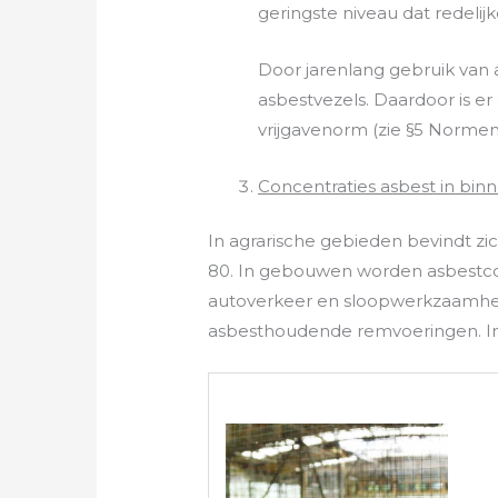
geringste niveau dat redelijke
Door jarenlang gebruik van
asbestvezels. Daardoor is e
vrijgavenorm (zie §5 Normen
Concentraties asbest in bin
In agrarische gebieden bevindt zich
80. In gebouwen worden asbestconc
autoverkeer en sloopwerkzaamhede
asbesthoudende remvoeringen. In