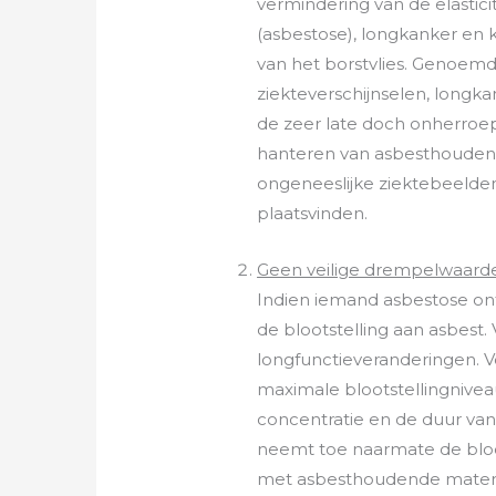
vermindering van de elastici
(asbestose), longkanker en 
van het borstvlies. Genoemde
ziekteverschijnselen, longkan
de zeer late doch onherroep
hanteren van asbesthoudend 
ongeneeslijke ziektebeelde
plaatsvinden.
Geen veilige drempelwaarde
Indien iemand asbestose on
de blootstelling aan asbes
longfunctieveranderingen. V
maximale blootstellingnivea
concentratie en de duur van
neemt toe naarmate de bloots
met asbesthoudende materia