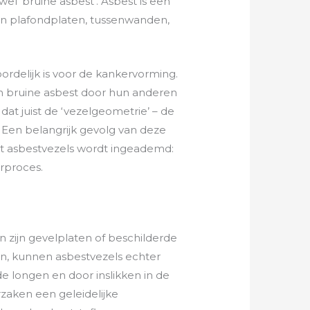
wel ‘bruine asbest’. Asbest is een
t in plafondplaten, tussenwanden,
rdelijk is voor de kankervorming.
en bruine asbest door hun anderen
dat juist de ‘vezelgeometrie’ – de
 Een belangrijk gevolg van deze
ort asbestvezels wordt ingeademd:
rproces.
 zijn gevelplaten of beschilderde
n, kunnen asbestvezels echter
e longen en door inslikken in de
rzaken een geleidelijke