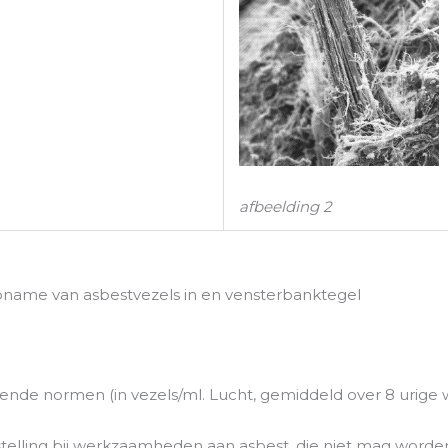
afbeelding 2
name van asbestvezels in en vensterbanktegel
lgende normen (in vezels/ml. Lucht, gemiddeld over 8 urige 
telling bij werkzaamheden aan asbest, die niet mag worde