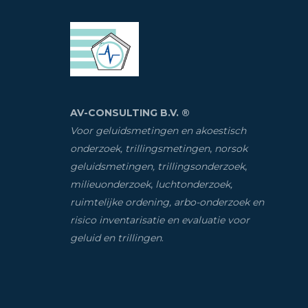
AV-CONSULTING B.V. ®
Voor geluidsmetingen en akoestisch
onderzoek, trillingsmetingen
,
norsok
geluidsmetingen, trillingsonderzoek
,
milieuonderzoek
,
luchtonderzoek,
ruimtelijke ordening, arbo-onderzoek en
risico inventarisatie
en evaluatie voor
geluid en trillingen
.