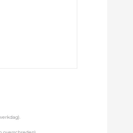
werkdag).
n overschreden)