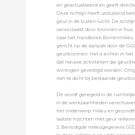
en geactualiseerd en geeft direc
Deze richtlijn heeft uitsluitend 
geur in de buiten-lucht. De richtli
veroorzaakt door bronnen in huis
naar het Handboek Binnenmilieu (Slo
gericht op de aanpak door de GG
geurbronnen. Het is echter in he
dat nieuwe activiteiten die geur(
woningen gevestigd worden. Omge
niet te dicht bij bestaande geurb
Dit wordt geregeld in de ruimteli
in de werkzaamheden verschuiven
het onderwerp milieu en gezondhei
laatste inzichten met geur rekeni
2. Benodigde milieugegevens GGD-