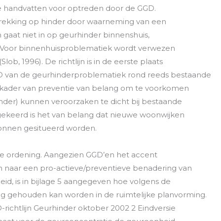
te handvatten voor optreden door de GGD.
betrekking op hinder door waarneming van een
jn gaat niet in op geurhinder binnenshuis,
. Voor binnenhuisproblematiek wordt verwezen
b, 1996). De richtlijn is in de eerste plaats
D van de geurhinderproblematiek rond reeds bestaande
t kader van preventie van belang om te voorkomen
hinder) kunnen veroorzaken te dicht bij bestaande
keerd is het van belang dat nieuwe woonwijken
ronnen gesitueerd worden.
jke ordening. Aangezien GGD’en het accent
 naar een pro-actieve/preventieve benadering van
d, is in bijlage 5 aangegeven hoe volgens de
ng gehouden kan worden in de ruimtelijke planvorming.
richtlijn Geurhinder oktober 2002 2 Eindversie