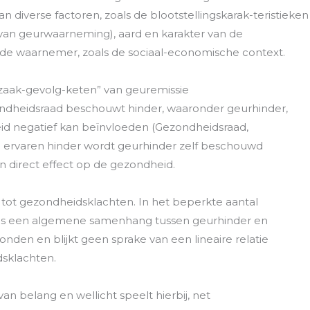
an diverse factoren, zoals de blootstellingskarak-teristieken
 van geurwaarneming), aard en karakter van de
e waarnemer, zoals de sociaal-economische context.
orzaak-gevolg-keten” van geuremissie
ndheidsraad beschouwt hinder, waaronder geurhinder,
id negatief kan beïnvloeden (Gezondheidsraad,
an ervaren hinder wordt geurhinder zelf beschouwd
 direct effect op de gezondheid.
 tot gezondheidsklachten. In het beperkte aantal
 is een algemene samenhang tussen geurhinder en
den en blijkt geen sprake van een lineaire relatie
dsklachten.
van belang en wellicht speelt hierbij, net