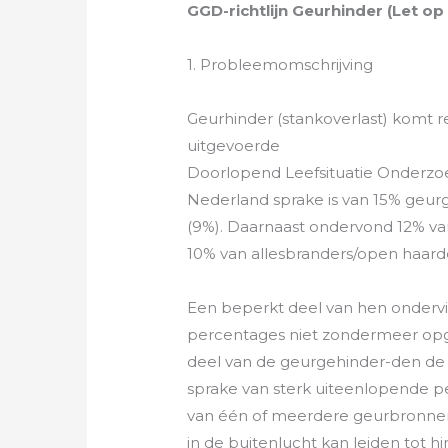
GGD-richtlijn Geurhinder (Let op
1. Probleemomschrijving
Geurhinder (stankoverlast) komt rel
uitgevoerde
Doorlopend Leefsituatie Onderzoek
Nederland sprake is van 15% geurg
(9%). Daarnaast ondervond 12% v
10% van allesbranders/open haard
Een beperkt deel van hen onderv
percentages niet zondermeer opge
deel van de geurgehinder-den de hi
sprake van sterk uiteenlopende p
van één of meerdere geurbronnen.
in de buitenlucht kan leiden tot 