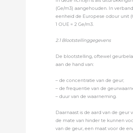
In deze richtlijn is als uitdrukki
(Ge/m3) aangehouden. In verband 
eenheid de Europese odour unit (
1 OUE = 2 Ge/m3.
2.1 Blootstellinggegevens
De blootstelling, oftewel geurbel
aan de hand van:
– de concentratie van de geur;
– de frequentie van de geurwaar
– duur van de waarneming.
Daarnaast is de aard van de geur
de mate van hinder te kunnen voors
van de geur, een maat voor de erv