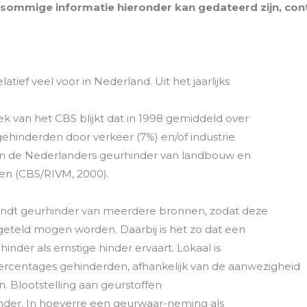
 sommige informatie hieronder kan gedateerd zijn, contro
atief veel voor in Nederland. Uit het jaarlijks
 van het CBS blijkt dat in 1998 gemiddeld over
ehinderden door verkeer (7%) en/of industrie
an de Nederlanders geurhinder van landbouw en
en (CBS/RIVM, 2000).
indt geurhinder van meerdere bronnen, zodat deze
teld mogen worden. Daarbij is het zo dat een
nder als ernstige hinder ervaart. Lokaal is
ercentages gehinderden, afhankelijk van de aanwezigheid
 Blootstelling aan geurstoffen
hinder. In hoeverre een geurwaar-neming als