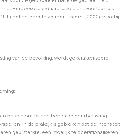
ngsmaat voor de geurconcentratie de geureenheid
met Europese standaardisatie dient voortaan als
OUE) gehanteerd te worden (Infomil, 2000), waarbij
asting van de bevolking, wordt gekarakteriseerd
neming;
 van belang om bij een bepaalde geurbelasting
pellen. In de praktijk is gebleken dat de intensiteit
aren geursterkte, een moeilijk te operationaliseren