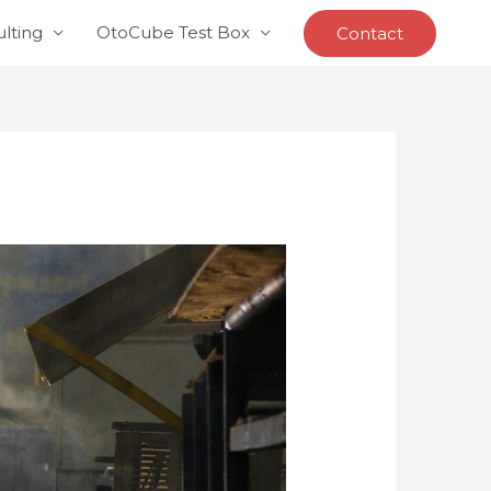
lting
OtoCube Test Box
Contact