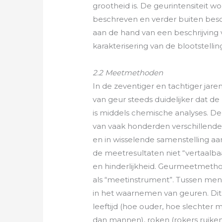
grootheid is. De geurintensiteit wor
beschreven en verder buiten besc
aan de hand van een beschrijvin
karakterisering van de blootstelli
2.2 Meetmethoden
In de zeventiger en tachtiger jar
van geur steeds duidelijker dat de 
is middels chemische analyses. 
van vaak honderden verschillende
en in wisselende samenstelling aa
de meetresultaten niet “vertaalb
en hinderlijkheid. Geurmeetmeth
als “meetinstrument”. Tussen men
in het waarnemen van geuren. Dit
leeftijd (hoe ouder, hoe slechter 
dan mannen), roken (rokers ruiken