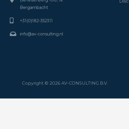
Disc
Bergambacht
+31(0)182-352311
info@av-consulting.nl
Copyright © 2026 AV-CONSULTING B.V.