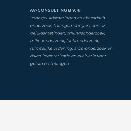
AV-CONSULTING B.V. ®
Voor geluidsmetingen en akoestisch
onderzoek, trillingsmetingen
,
norsok
geluidsmetingen, trillingsonderzoek
,
milieuonderzoek
,
luchtonderzoek,
ruimtelijke ordening, arbo-onderzoek en
risico inventarisatie
en evaluatie voor
geluid en trillingen
.