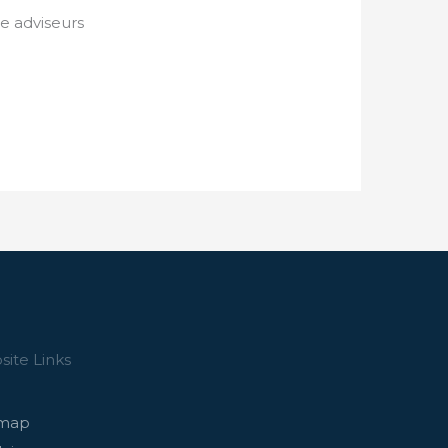
e adviseurs
ite Links
emap