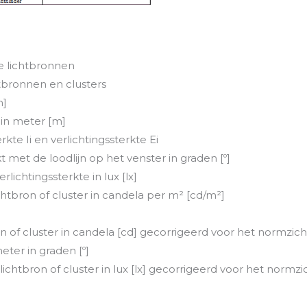
e lichtbronnen
htbronnen en clusters
m]
l in meter [m]
rkte Ii en verlichtingssterkte Ei
t met de loodlijn op het venster in graden [º]
ichtingssterkte in lux [lx]
htbron of cluster in candela per m² [cd/m²]
ron of cluster in candela [cd] gecorrigeerd voor het normzic
ter in graden [º]
lichtbron of cluster in lux [lx] gecorrigeerd voor het normzi