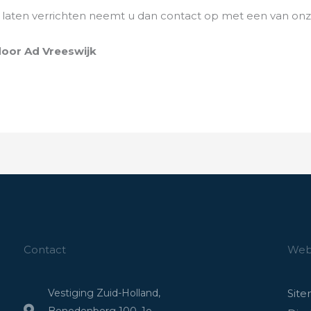
k laten verrichten neemt u dan contact op met een van onz
door Ad Vreeswijk
Contact
Webs
Vestiging Zuid-Holland,
Sit
Benedenberg 100, 1e