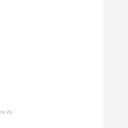
h
cht Zo