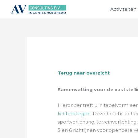
Ga
Activiteiten
naar
de
inhoud
Terug naar overzicht
Samenvatting voor de vaststellin
Hieronder treft u in tabelvorm een
lichtmetingen
. Deze tabel is ontl
sportverlichting, terreinverlichti
5 en 6 richtlijnen voor openbare ver